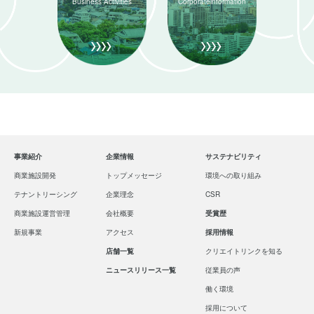
Business
Activities
Corporate
information
事業紹介
企業情報
サステナビリティ
商業施設開発
トップメッセージ
環境への取り組み
テナントリーシング
企業理念
CSR
商業施設運営管理
会社概要
受賞歴
新規事業
アクセス
採用情報
店舗一覧
クリエイトリンクを知る
ニュースリリース一覧
従業員の声
働く環境
採用について