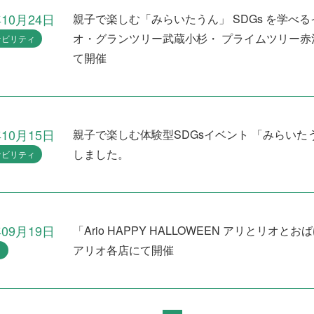
年10月24日
親子で楽しむ「みらいたうん」 SDGs を学べ
オ・グランツリー武蔵小杉・ プライムツリー赤
ナビリティ
て開催
年10月15日
親子で楽しむ体験型SDGsイベント 「みらい
しました。
ナビリティ
年09月19日
「Ario HAPPY HALLOWEEN アリとリ
アリオ各店にて開催
ト