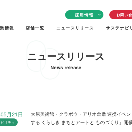
採用情報
お問い
業情報
店舗一覧
ニュースリリース
サステナビ
採用情報TOP
クリエイトリンク
について
従業員の声
ニュースリリース
働く環境
News release
採用について
年05月21日
大原美術館・クラボウ・アリオ倉敷 連携イベント
する くらしき まちとアートと ものづくり』開
ナビリティ