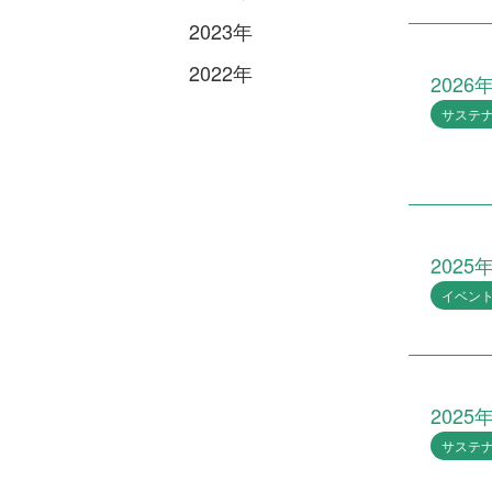
商
2023年
業
施
設
2022年
2026
運
営
サステ
管
理
新
規
事
業
2025
イベン
2025
サステ