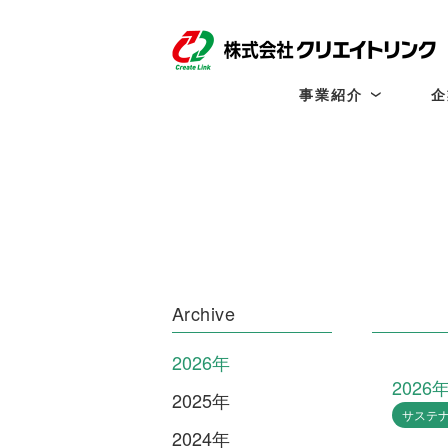
事業紹介
企
事
業
紹
介
一
覧
商
業
施
設
開
発
Archive
テ
ナ
ン
2026年
ト
リ
2026
2025年
ー
シ
サステ
ン
2024年
グ