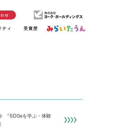
合わせ
リティ
受賞歴
 『SDGsを学ぶ・体験
催