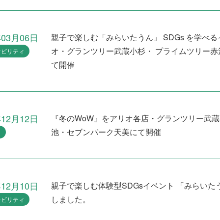
年03月06日
親子で楽しむ「みらいたうん」 SDGs を学べ
オ・グランツリー武蔵小杉・ プライムツリー赤
ナビリティ
て開催
年12月12日
『冬のWoW』をアリオ各店・グランツリー武
池・セブンパーク天美にて開催
ト
年12月10日
親子で楽しむ体験型SDGsイベント 「みらい
しました。
ナビリティ