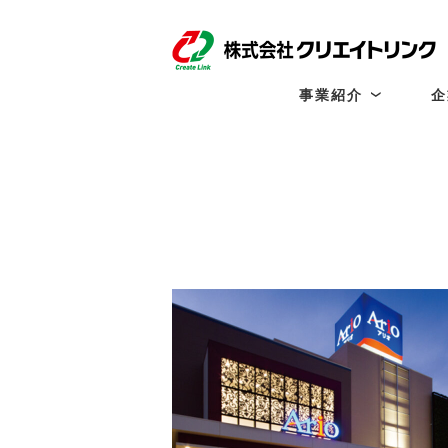
事業紹介
企
事
業
紹
介
一
覧
商
業
施
設
開
発
テ
ナ
ン
ト
リ
ー
シ
ン
グ