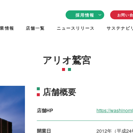
採用情報
お問い
業情報
店舗一覧
ニュースリリース
サステナビ
採用情報TOP
クリエイトリンク
について
従業員の声
アリオ鷲宮
働く環境
採用について
店舗概要
店舗HP
https://washinomi
開業日
2012年（平成2