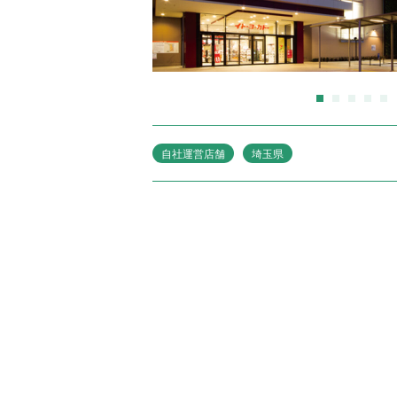
商
業
施
設
運
営
管
理
新
規
自社運営店舗
埼玉県
事
業