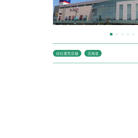
商
業
施
設
運
営
管
理
新
規
自社運営店舗
北海道
事
業