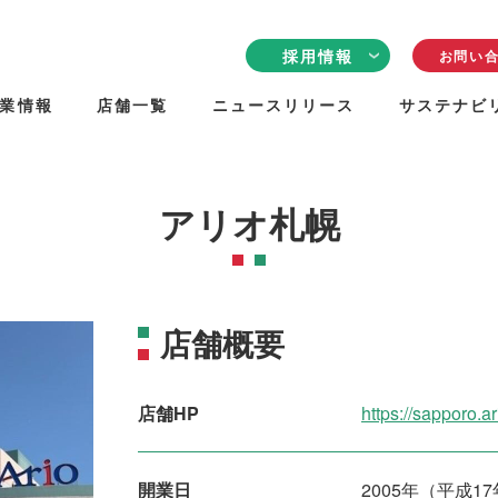
採用情報
お問い
業情報
店舗一覧
ニュースリリース
サステナビ
採用情報TOP
クリエイトリンク
について
従業員の声
アリオ札幌
働く環境
採用について
店舗概要
店舗HP
https://sapporo.ar
開業日
2005年（平成1