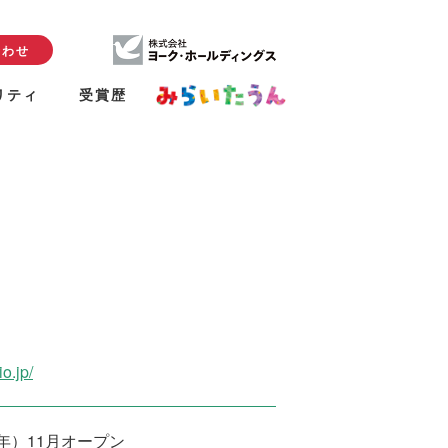
合わせ
リティ
受賞歴
io.jp/
7年）11月オープン