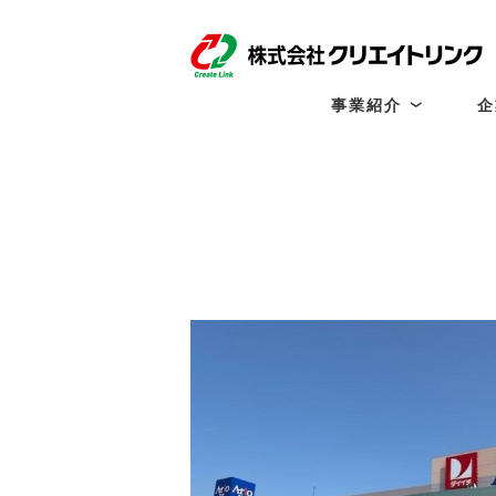
事業紹介
企
事
業
紹
介
一
覧
商
業
施
設
開
発
テ
ナ
ン
ト
リ
ー
シ
ン
グ