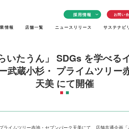
採用情報
お問い
業情報
店舗一覧
ニュースリリース
サステナビ
採用情報TOP
クリエイトリンク
について
従業員の声
いたうん」 SDGs を学べ
働く環境
採用について
ー武蔵小杉・ プライムツリー
天美 にて開催
プライムツリー赤池・セブンパーク天美にて、店舗共通企画「