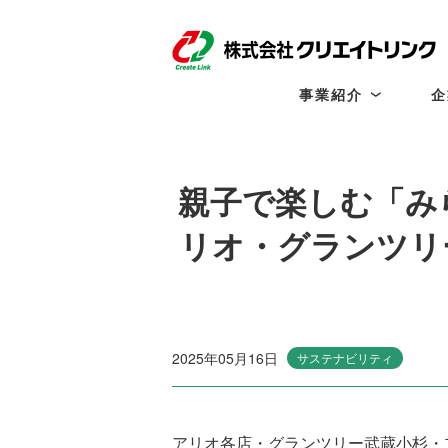
事業紹介
企
事
業
紹
介
親子で楽しむ「みら
一
覧
商
リオ・グランツリ
業
施
設
開
発
テ
ナ
ン
2025年05月16日
サステナビリティ
ト
リ
ー
シ
ン
アリオ各店・グランツリー武蔵小杉・
グ