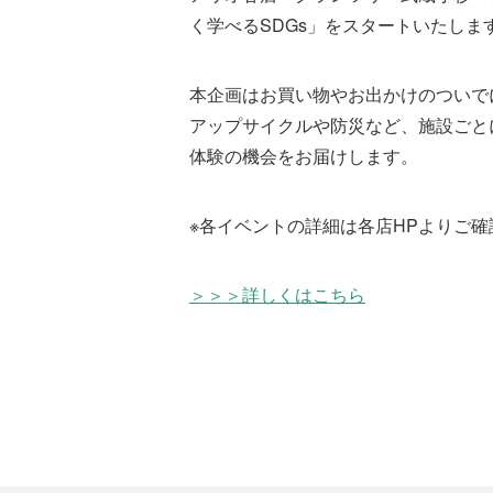
商
く学べるSDGs」をスタートいたしま
業
施
設
運
本企画はお買い物やお出かけのついで
営
管
アップサイクルや防災など、施設ごと
理
体験の機会をお届けします。
新
規
事
業
※各イベントの詳細は各店HPよりご確
＞＞＞詳しくはこちら