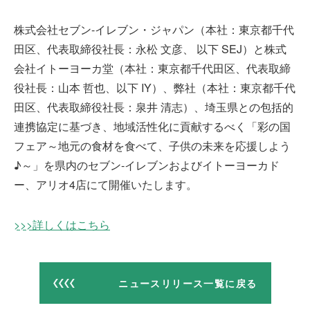
株式会社セブン‐イレブン・ジャパン（本社：東京都千代
受賞歴
田区、代表取締役社長：永松 文彦、 以下 SEJ）と株式
会社イトーヨーカ堂（本社：東京都千代田区、代表取締
役社長：山本 哲也、以下 IY）、弊社（本社：東京都千代
田区、代表取締役社長：泉井 清志）、埼玉県との包括的
連携協定に基づき、地域活性化に貢献するべく「彩の国
採用情報
フェア～地元の食材を食べて、子供の未来を応援しよう
♪～」を県内のセブン‐イレブンおよびイトーヨーカド
ー、アリオ4店にて開催いたします。
お問い合わせ
>>>詳しくはこちら
ニュースリリース一覧に戻る