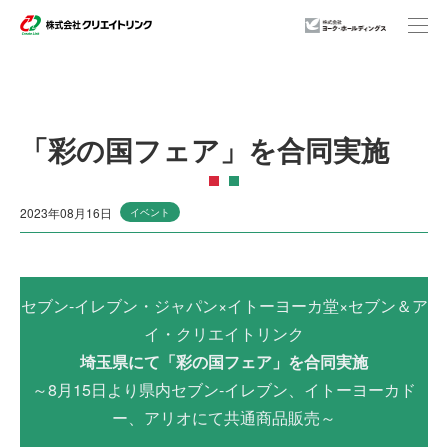
事業紹介
「彩の国フェア」を合同実施
企業情報
2023年08月16日
イベント
店舗一覧
セブン-イレブン・ジャパン×イトーヨーカ堂×セブン＆ア
イ・クリエイトリンク
ニュースリリース
埼玉県にて「彩の国フェア」を合同実施
～8月15日より県内セブン‐イレブン、イトーヨーカド
ー、アリオにて共通商品販売～
サステナビリティ