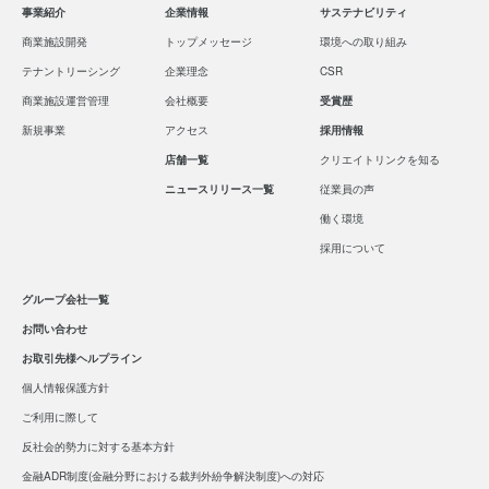
事業紹介
企業情報
サステナビリティ
商業施設開発
トップメッセージ
環境への取り組み
テナントリーシング
企業理念
CSR
商業施設運営管理
会社概要
受賞歴
新規事業
アクセス
採用情報
店舗一覧
クリエイトリンクを知る
ニュースリリース一覧
従業員の声
働く環境
採用について
グループ会社一覧
お問い合わせ
お取引先様ヘルプライン
個人情報保護方針
ご利用に際して
反社会的勢力に対する基本方針
金融ADR制度(金融分野における裁判外紛争解決制度)への対応